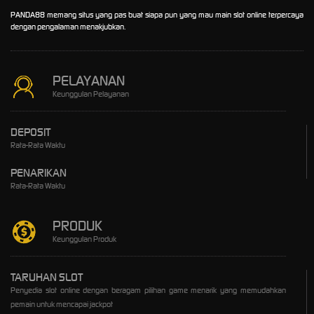
PANDA88 memang situs yang pas buat siapa pun yang mau main slot online terpercaya
dengan pengalaman menakjubkan.
PELAYANAN
Keunggulan Pelayanan
DEPOSIT
Rata-Rata Waktu
PENARIKAN
Rata-Rata Waktu
PRODUK
Keunggulan Produk
TARUHAN SLOT
Penyedia slot online dengan beragam pilihan game menarik yang memudahkan
pemain untuk mencapai jackpot