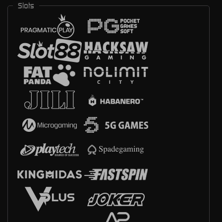
Slots