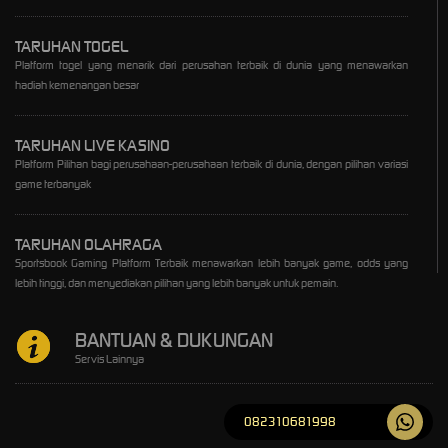
TARUHAN TOGEL
Platform togel yang menarik dari perusahan terbaik di dunia yang menawarkan
hadiah kemenangan besar
TARUHAN LIVE KASINO
Platform Pilihan bagi perusahaan-perusahaan terbaik di dunia, dengan pilihan variasi
game terbanyak
TARUHAN OLAHRAGA
Sportsbook Gaming Platform Terbaik menawarkan lebih banyak game, odds yang
lebih tinggi, dan menyediakan pilihan yang lebih banyak untuk pemain.
BANTUAN & DUKUNGAN
Servis Lainnya
082310681998