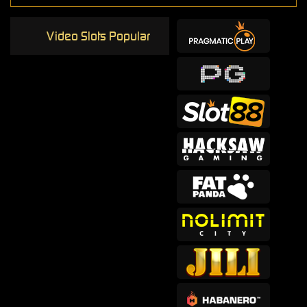
Video Slots Popular