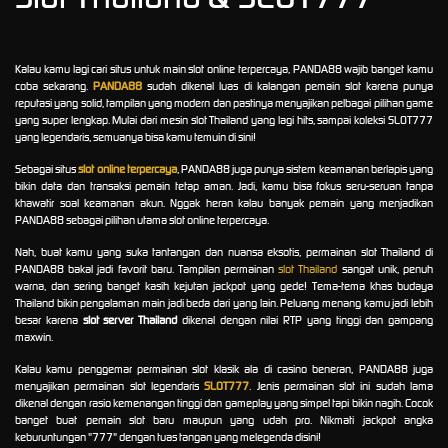
Kalau kamu lagi cari situs untuk main slot online terpercaya, PANDA88 wajib banget kamu
coba sekarang.
PANDA88
sudah dikenal luas di kalangan pemain slot karena punya
reputasi yang solid, tampilan yang modern dan pastinya menyajikan pelbagai pilihan game
yang super lengkap. Mulai dari mesin slot Thailand yang lagi hits, sampai koleksi SLOT777
yang legendaris, semuanya bisa kamu temuin di sini!
Sebagai situs
slot online terpercaya
, PANDA88 juga punya sistem keamanan berlapis yang
bikin data dan transaksi pemain tetap aman. Jadi, kamu bisa fokus seru-seruan tanpa
khawatir soal keamanan akun. Nggak heran kalau banyak pemain yang menjadikan
PANDA88 sebagai pilihan utama slot online terpercaya.
Nah, buat kamu yang suka tantangan dan nuansa eksotis, permainan slot Thailand di
PANDA88 bakal jadi favorit baru. Tampilan permainan
slot Thailand
sangat unik, penuh
warna, dan sering banget kasih kejutan jackpot yang gede! Tema-tema khas budaya
Thailand bikin pengalaman main jadi beda dari yang lain. Peluang menang kamu jadi lebih
besar karena
slot server Thailand
dikenal dengan nilai RTP yang tinggi dan gampang
maxwin.
Kalau kamu penggemar permainan slot klasik ala di casino beneran, PANDA88 juga
menyajikan permainan slot legendaris
SLOT777
. Jenis permainan slot ini sudah lama
dikenal dengan rasio kemenangan tinggi dan gameplay yang simpel tapi bikin nagih. Cocok
banget buat pemain slot baru maupun yang udah pro. Nikmati jackpot angka
keburuntungan "777" dengan tuas tangan yang melegenda disini!