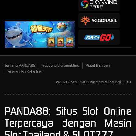
Tentang PANDA88
Responsible Gambling
Pusat Bantuan
Syarat dan Ketentuan
©2026 PANDA88. Hak cipta dilindungi | 18+
PANDA88: Situs Slot Online
Terpercaya dengan Mesin
Slot Thailand & SLOT777