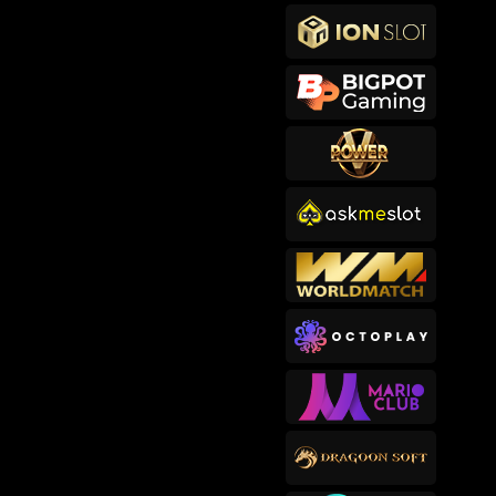
makb****2
IDR
767,400.00
Cowboy Coins
songkl****3
IDR
756,150.00
Gates of Olympus™
sep****6
IDR
619,000.00
Gates of Olympus™
makb****2
IDR
593,200.00
Cowboy Coins
usop****3
IDR
582,820.00
Bigger Barn House Bonanza
bub****3
IDR
482,000.00
Starlight Princess