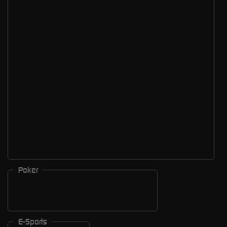
Poker
E-Sports