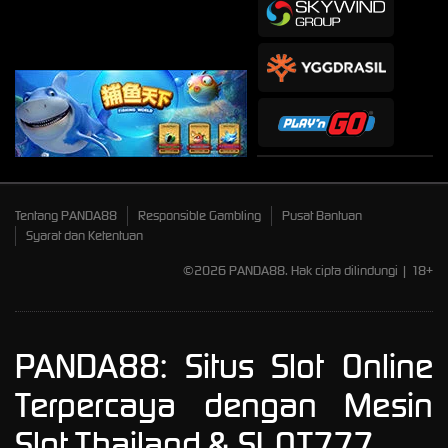
Tentang PANDA88
Responsible Gambling
Pusat Bantuan
Syarat dan Ketentuan
©2026 PANDA88. Hak cipta dilindungi | 18+
PANDA88: Situs Slot Online
Terpercaya dengan Mesin
Slot Thailand & SLOT777