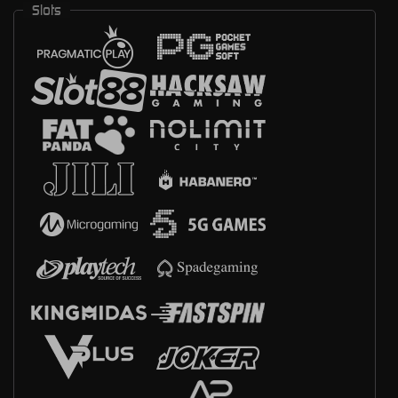
Slots