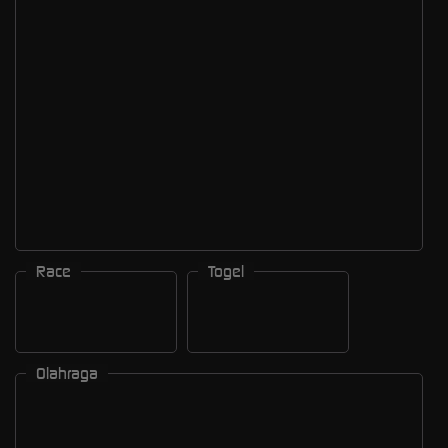
Race
Togel
Olahraga