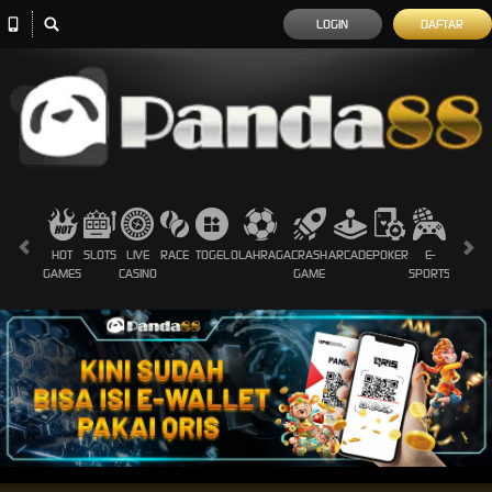
LOGIN
DAFTAR
HOT
SLOTS
LIVE
RACE
TOGEL
OLAHRAGA
CRASH
ARCADE
POKER
E-
SABUN
GAMES
CASINO
GAME
SPORTS
AYAM